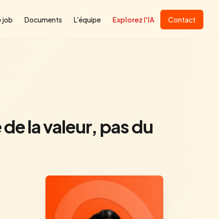
 job
Documents
L'équipe
Explorez l'IA
Contact
 de la valeur, pas du