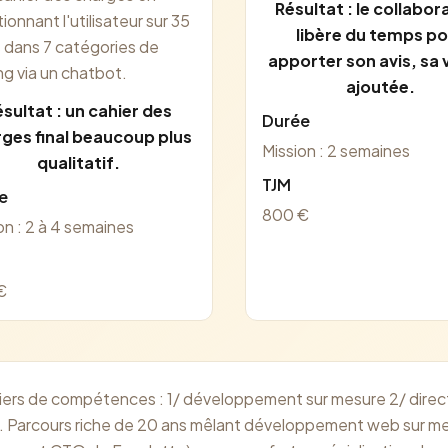
Résultat : le collabor
ionnant l'utilisateur sur 35
libère du temps p
 dans 7 catégories de
apporter son avis, sa 
ng via un chatbot.
ajoutée.
sultat : un cahier des
Durée
ges final beaucoup plus
Mission : 2 semaines
qualitatif.
TJM
e
800 €
on : 2 à 4 semaines
€
 piliers de compétences : 1/ développement sur mesure 2/ direc
on. Parcours riche de 20 ans mêlant développement web sur m