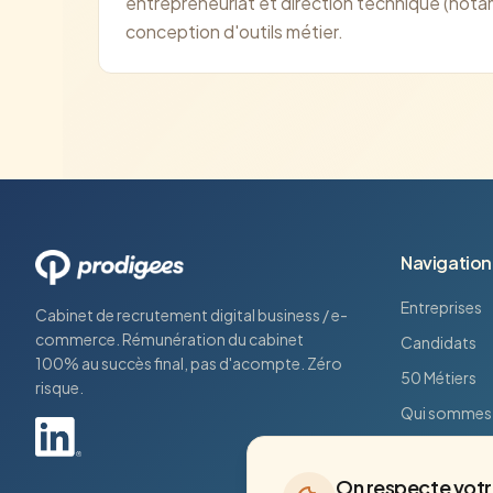
entrepreneuriat et direction technique (not
conception d'outils métier.
Navigation
Entreprises
Cabinet de recrutement digital business / e-
commerce. Rémunération du cabinet
Candidats
100% au succès final, pas d'acompte. Zéro
50 Métiers
risque.
Qui sommes
On respecte votre