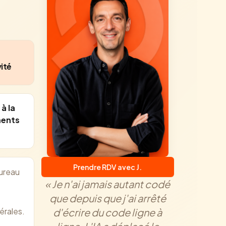
ité
à la
ments
Prendre RDV avec J.
ureau
« Je n'ai jamais autant codé
que depuis que j'ai arrêté
s
érales.
d'écrire du code ligne à