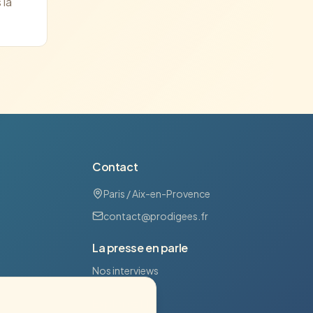
 la
Contact
Paris / Aix-en-Provence
contact@prodigees.fr
La presse en parle
Nos interviews
Explorez l'IA