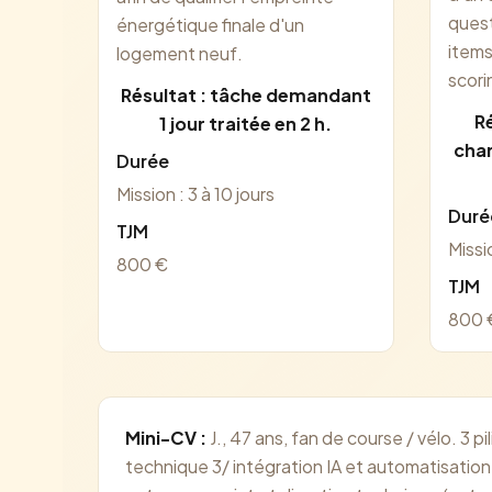
quest
énergétique finale d'un
items
logement neuf.
scori
Résultat : tâche demandant
Ré
1 jour traitée en 2 h.
char
Durée
Mission : 3 à 10 jours
Duré
TJM
Missi
800 €
TJM
800 
Mini-CV :
J., 47 ans, fan de course / vélo. 3
technique 3/ intégration IA et automatisati