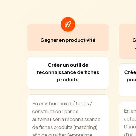
Gagner en productivité
G
Créer un outil de
reconnaissance de fiches
Crée
produits
pou
En env. bureaux d'études /
En en
construction : par ex.
acteu
automatiser la reconnaissance
Danon
de fiches produits (matching)
d'un 
afin de qualifier l'empreinte